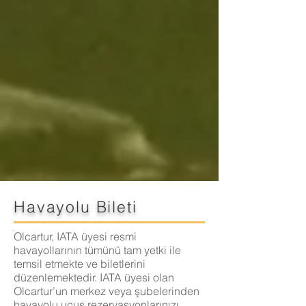
Havayolu Bileti
Olcartur, IATA üyesi resmi
havayollarının tümünü tam yetki ile
temsil etmekte ve biletlerini
düzenlemektedir. IATA üyesi olan
Olcartur’un merkez veya şubelerinden
havayolu uçuş rezervasyonlarınızı