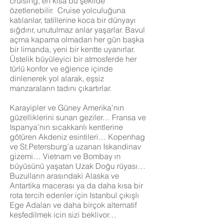
cruising, en kısa bu şekilde
özetlenebilir. Cruise yolculuğuna
katılanlar, tatillerine koca bir dünyayı
sığdırır, unutulmaz anlar yaşarlar. Bavul
açma kapama olmadan her gün başka
bir limanda, yeni bir kentte uyanırlar.
Üstelik büyüleyici bir atmosferde her
türlü konfor ve eğlence içinde
dinlenerek yol alarak, eşsiz
manzaraların tadını çıkartırlar.
Karayipler ve Güney Amerika’nın
güzelliklerini sunan geziler… Fransa ve
Ispanya’nın sıcakkanlı kentlerine
götüren Akdeniz esintileri… Kopenhag
ve St.Petersburg’a uzanan Iskandinav
gizemi… Vietnam ve Bombay ın
büyüsünü yaşatan Uzak Doğu rüyası…
Buzulların arasındaki Alaska ve
Antartika macerası ya da daha kısa bir
rota tercih edenler için Istanbul çıkışlı
Ege Adaları ve daha birçok alternatif
keşfedilmek için sizi bekliyor…