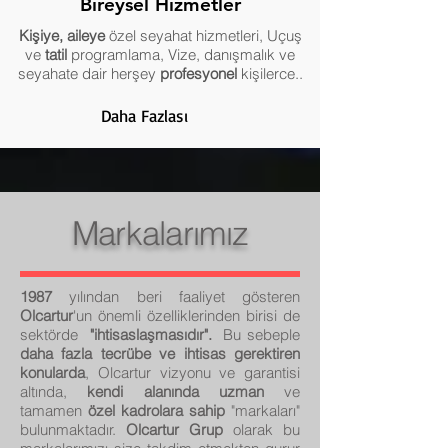
Bireysel Hizmetler
Kişiye, aileye
özel seyahat hizmetleri, Uçuş
ve
tatil
programlama, Vize, danışmalık ve
seyahate dair herşey
profesyonel
kişilerce..
Daha Fazlası
Markalarımız
1987
yılından beri faaliyet gösteren
Olcartur
'un önemli özelliklerinden birisi de
sektörde
"ihtisaslaşmasıdır".
Bu sebeple
daha fazla tecrübe ve ihtisas gerektiren
konularda
, Olcartur vizyonu ve garantisi
altında,
kendi alanında uzman
ve
tamamen
özel kadrolara sahip
"markaları"
bulunmaktadır.
Olcartur Grup
olarak bu