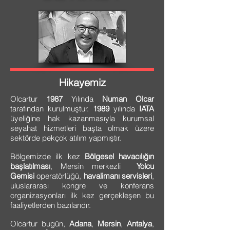
Hikayemiz
Olcartur
1987
Yılında
Numan Olcar
tarafından kurulmuştur.
1989
yılında
IATA
üyeliğine hak kazanmasıyla kurumsal
seyahat hizmetleri başta olmak üzere
sektörde pekçok atılım yapmıştır.
Bölgemizde ilk kez
Bölgesel havacılığın
başlatılması
, Mersin merkezli
Yolcu
Gemisi
operatörlüğü,
havalimanı servisleri
,
uluslararası kongre ve konferans
organizasyonları ilk kez gerçekleşen bu
faaliyetlerden bazılarıdır.
Olcartur bugün,
Adana
,
Mersin
,
Antalya
,