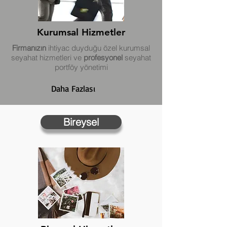
Kurumsal Hizmetler
Firmanızın
ihtiyac duyduğu özel kurumsal
seyahat hizmetleri ve
profesyonel
seyahat
portföy yönetimi
Daha Fazlası
Bireysel